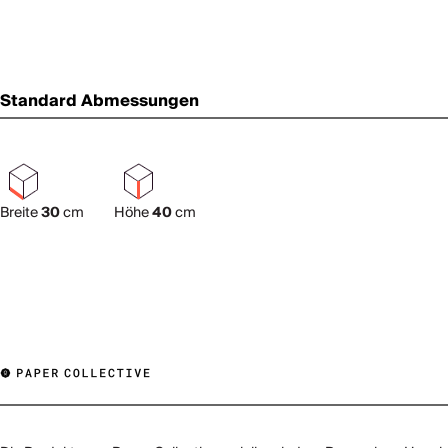
Standard Abmessungen
Breite
30
cm
Höhe
40
cm