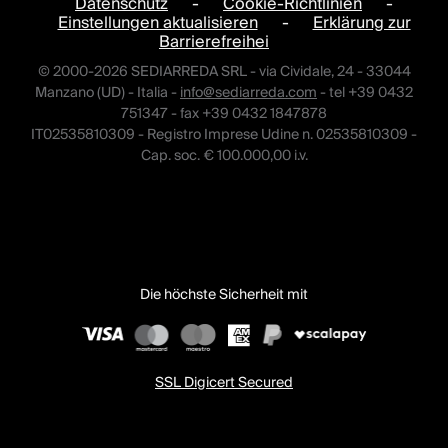
Datenschutz
-
Cookie-Richtlinien
-
Einstellungen aktualisieren
-
Erklärung zur
Barrierefreihei
© 2000-2026 SEDIARREDA SRL - via Cividale, 24 - 33044
Manzano (UD) - Italia -
info@sediarreda.com
- tel +39 0432
751347 - fax +39 0432 1847878
IT02535810309 - Registro Imprese Udine n. 02535810309 -
Cap. soc. € 100.000,00 i.v.
Die höchste Sicherheit mit
SSL Digicert Secured