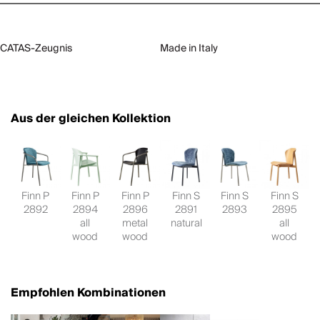
CATAS-Zeugnis
Made in Italy
Aus der gleichen Kollektion
Finn P
Finn P
Finn P
Finn S
Finn S
Finn S
2892
2894
2896
2891
2893
2895
all
metal
natural
all
wood
wood
wood
Empfohlen Kombinationen