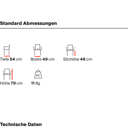
Standard Abmessungen
Tiefe
54
cm
Breite
49
cm
Sitzhöhe
46
cm
Höhe
79
cm
11
Kg
Technische Daten