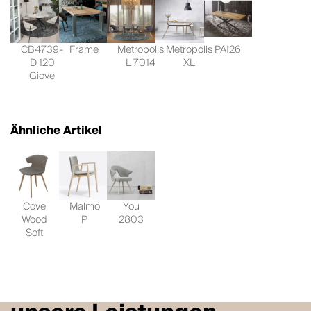
CB4739-
Frame
Metropolis
Metropolis
PA126
D 120
L 7014
XL
Giove
Ähnliche Artikel
Cove
Malmö
You
Wood
P
2803
Soft