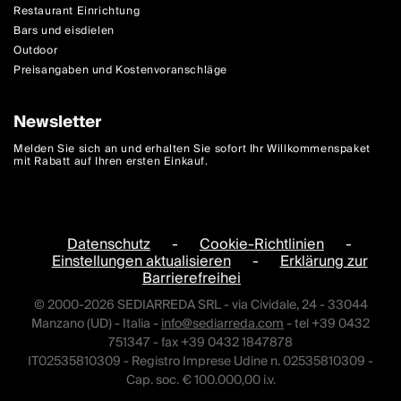
Restaurant Einrichtung
Bars und eisdielen
Outdoor
Preisangaben und Kostenvoranschläge
Newsletter
Melden Sie sich an und erhalten Sie sofort Ihr Willkommenspaket
mit Rabatt auf Ihren ersten Einkauf.
Datenschutz
-
Cookie-Richtlinien
-
Einstellungen aktualisieren
-
Erklärung zur
Barrierefreihei
© 2000-2026 SEDIARREDA SRL - via Cividale, 24 - 33044
Manzano (UD) - Italia -
info@sediarreda.com
- tel +39 0432
751347 - fax +39 0432 1847878
IT02535810309 - Registro Imprese Udine n. 02535810309 -
Cap. soc. € 100.000,00 i.v.