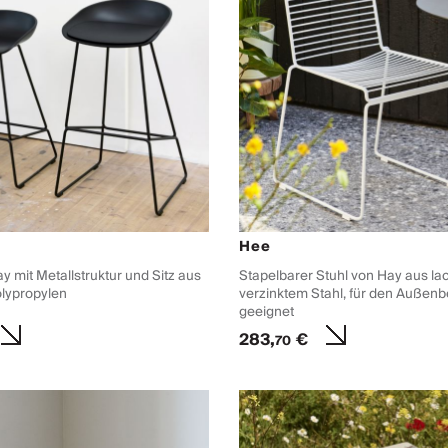
Hee
 mit Metallstruktur und Sitz aus
Stapelbarer Stuhl von Hay aus la
lypropylen
verzinktem Stahl, für den Außenb
geeignet
283,
€
70