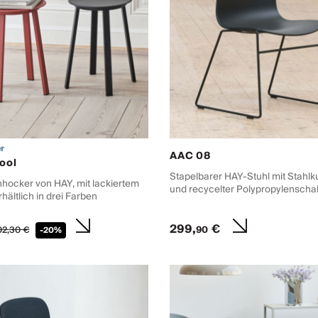
r
AAC 08
ool
Stapelbarer HAY-Stuhl mit Stahlk
hhocker von HAY, mit lackiertem
und recycelter Polypropylenscha
rhältlich in drei Farben
299,
€
90
2,
30
€
-20%