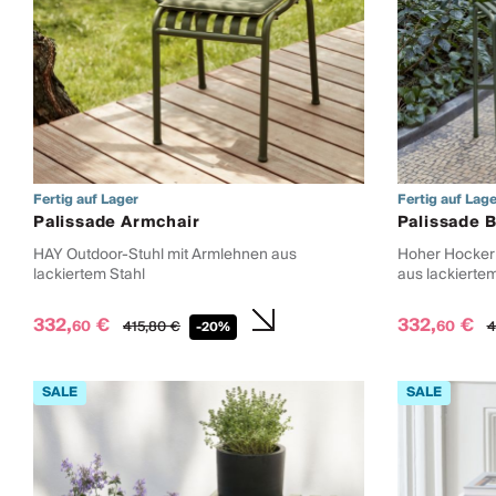
Fertig auf Lager
Fertig auf Lage
Palissade Armchair
Palissade B
HAY Outdoor-Stuhl mit Armlehnen aus
Hoher Hocker
lackiertem Stahl
aus lackiertem
332,
€
332,
€
60
60
415,
80
€
4
-20%