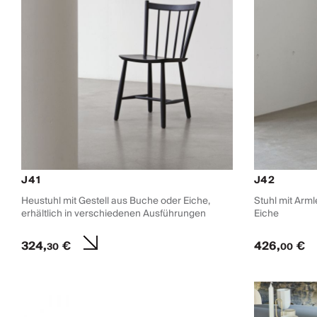
J41
J42
Heustuhl mit Gestell aus Buche oder Eiche,
Stuhl mit Arm
erhältlich in verschiedenen Ausführungen
Eiche
324,
€
426,
€
30
00