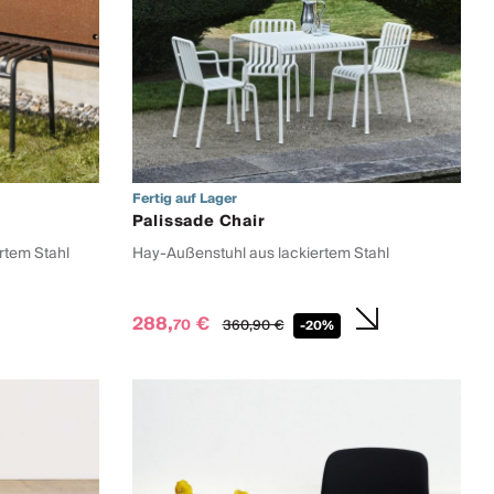
Fertig auf Lager
Palissade Chair
rtem Stahl
Hay-Außenstuhl aus lackiertem Stahl
288,
€
70
360,
90
€
-20%