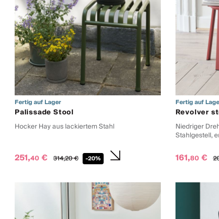
Fertig auf Lager
Fertig auf Lage
Palissade Stool
Revolver st
Hocker Hay aus lackiertem Stahl
Niedriger Dre
Stahlgestell, e
251,
€
161,
€
40
80
314,
20
€
20
-20%