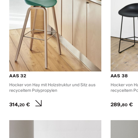
AAS 32
AAS 38
Hocker von Hay mit Holzstruktur und Sitz aus
Hocker von Hay
recyceltem Polypropylen
recyceltem Po
314,
€
289,
€
20
80