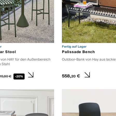
r
Fertig auf Lager
ar Stool
Palissade Bench
 von HAY für den Außenbereich
Outdoor-Bank von Hay aus lackie
 Stahl
558,
€
20
15,
80
€
-20%