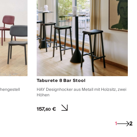
Taburete 8 Bar Stool
hengestell
HAY Designhocker aus Metall mit Holzsitz, zwei
Höhen
157,
€
60
1
2