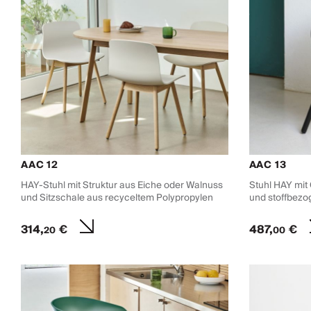
AAC 12
AAC 13
HAY-Stuhl mit Struktur aus Eiche oder Walnuss
Stuhl HAY mit
und Sitzschale aus recyceltem Polypropylen
und stoffbezo
314,
€
487,
€
20
00