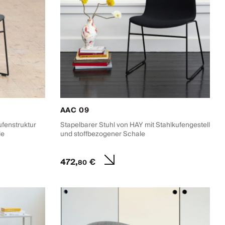
AAC 09
ufenstruktur
Stapelbarer Stuhl von HAY mit Stahlkufengestell
le
und stoffbezogener Schale
472,
€
80