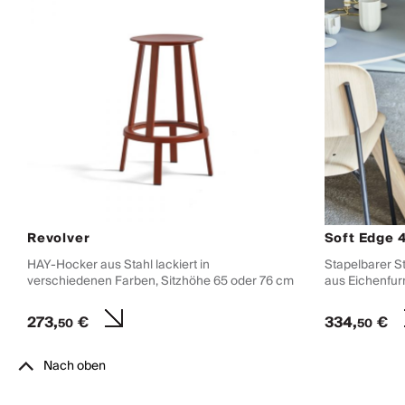
Revolver
Soft Edge 
HAY-Hocker aus Stahl lackiert in
Stapelbarer St
verschiedenen Farben, Sitzhöhe 65 oder 76 cm
aus Eichenfurn
273,
€
334,
€
50
50
Nach oben