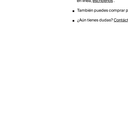
en línea,
escríbenos
.
También puedes comprar po
¿Aún tienes dudas?
Contác