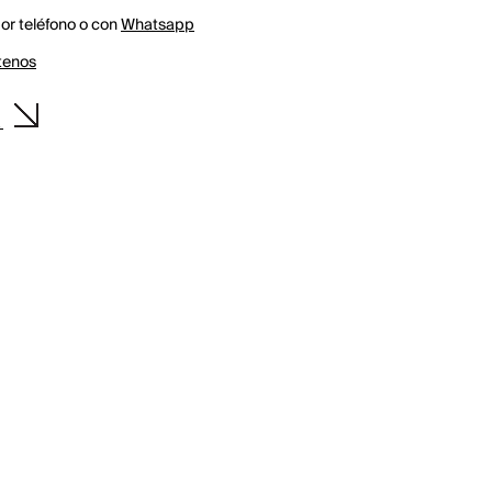
r teléfono o con
Whatsapp
tenos
k