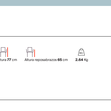
ltura
77
cm
Altura reposabrazos
65
cm
2.64
Kg