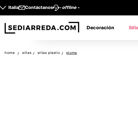
Italia
Contáctanos
- offline -
Decoración
Sill
home
sillas
sillas plastic
piuma