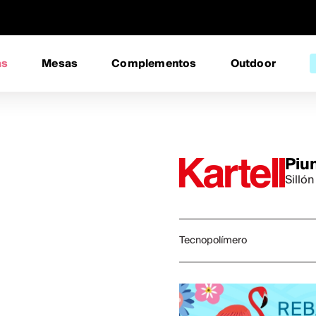
as
Mesas
Complementos
Outdoor
Piu
Silló
Tecnopolímero