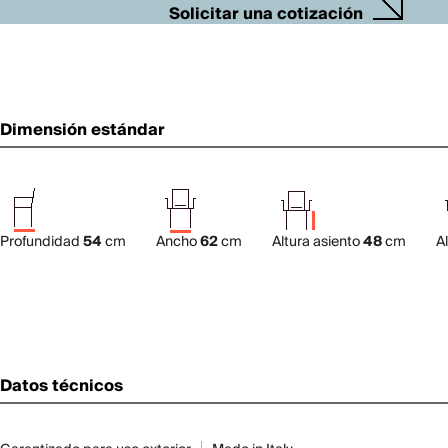
Solicitar una cotización
Dimensión estándar
Profundidad
54
cm
Ancho
62
cm
Altura asiento
48
cm
A
Datos técnicos