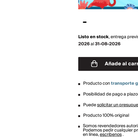
Listo en stock
,
entrega previ
2026
al
31-08-2026
Añade al carr
Producto con
transporte g
Posibilidad de pago a plazos
Puede
solicitar un presupu
Producto 100% original
Somos revendedores autor
Podemos pedir cualquier pr
en línea,
escríbenos
.