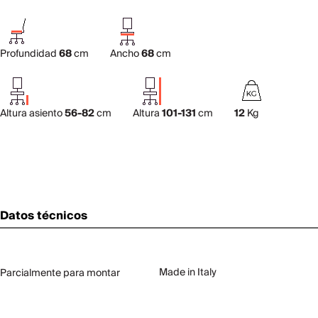
Profundidad
68
cm
Ancho
68
cm
Altura asiento
56-82
cm
Altura
101-131
cm
12
Kg
Datos técnicos
Made in Italy
Parcialmente para montar