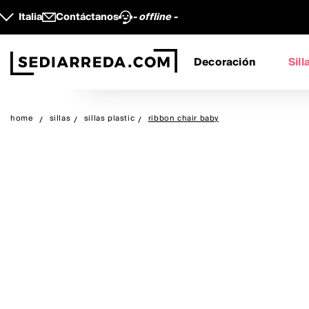
Italia
Contáctanos
- offline -
Decoración
Sill
home
sillas
sillas plastic
ribbon chair baby