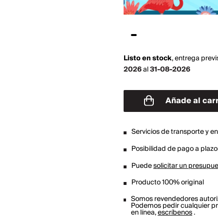
Listo en stock
,
entrega previ
2026
al
31-08-2026
Añade al carr
Servicios de transporte y e
Posibilidad de pago a plazos
Puede
solicitar un presupu
Producto 100% original
Somos revendedores autor
Podemos pedir cualquier pr
en línea,
escríbenos
.