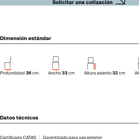
Solicitar una cotización
Dimensión estándar
Profundidad
36
cm
Ancho
33
cm
Altura asiento
32
cm
Al
Datos técnicos
Certificado CATAS
Garantizado para uso exterior