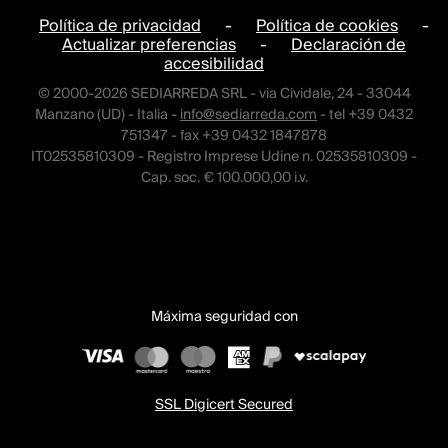
Política de privacidad
-
Política de cookies
-
Actualizar preferencias
-
Declaración de
accesibilidad
© 2000-2026 SEDIARREDA SRL - via Cividale, 24 - 33044
Manzano (UD) - Italia -
info@sediarreda.com
- tel +39 0432
751347 - fax +39 0432 1847878
IT02535810309 - Registro Imprese Udine n. 02535810309 -
Cap. soc. € 100.000,00 i.v.
Máxima seguridad con
SSL Digicert Secured