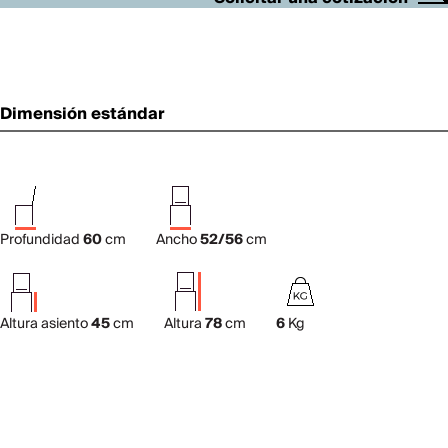
Dimensión estándar
Profundidad
60
cm
Ancho
52/56
cm
Altura asiento
45
cm
Altura
78
cm
6
Kg