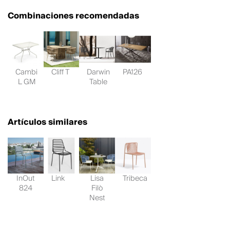
Combinaciones recomendadas
Cambi
Cliff T
Darwin
PA126
L GM
Table
Artículos similares
InOut
Link
Lisa
Tribeca
824
Filò
Nest