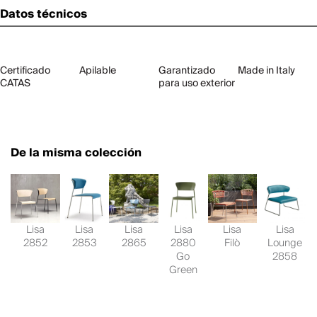
Datos técnicos
Certificado
Apilable
Garantizado
Made in Italy
CATAS
para uso exterior
De la misma colección
Lisa
Lisa
Lisa
Lisa
Lisa
Lisa
2852
2853
2865
2880
Filò
Lounge
Go
2858
Green