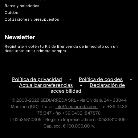
Bares y heladerias
Outdoor
Cotizaciones y presupuestos
Newsletter
Regístrate y obtén tu Kit de Bienvenida de inmediato con un
descuento en tu primera compra.
Política de privacidad
-
Política de cookies
-
Actualizar preferencias
-
Declaración de
accesibilidad
© 2000-2026 SEDIARREDA SRL - via Cividale, 24 - 33044
Manzano (UD) - Italia -
info@sediarreda.com
- tel +39 0432
751347 - fax +39 0432 1847878
IT02535810309 - Registro Imprese Udine n. 02535810309 -
Cap. soc. € 100.000,00 i.v.