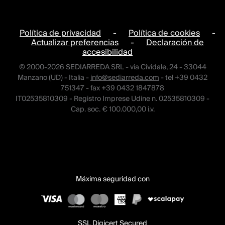
Política de privacidad
-
Política de cookies
-
Actualizar preferencias
-
Declaración de
accesibilidad
© 2000-2026 SEDIARREDA SRL - via Cividale, 24 - 33044
Manzano (UD) - Italia -
info@sediarreda.com
- tel +39 0432
751347 - fax +39 0432 1847878
IT02535810309 - Registro Imprese Udine n. 02535810309 -
Cap. soc. € 100.000,00 i.v.
Máxima seguridad con
SSL Digicert Secured