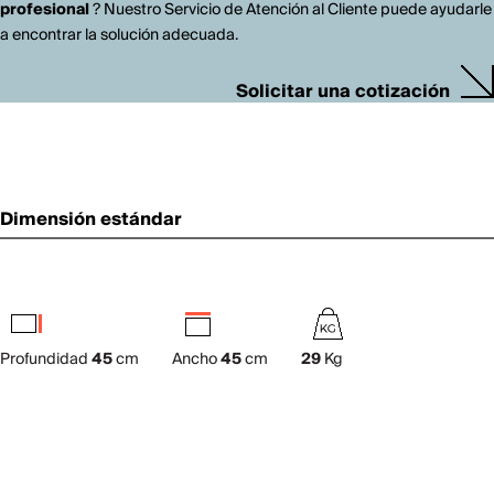
profesional
? Nuestro Servicio de Atención al Cliente puede ayudarle
a encontrar la solución adecuada.
Solicitar una cotización
Dimensión estándar
Profundidad
45
cm
Ancho
45
cm
29
Kg