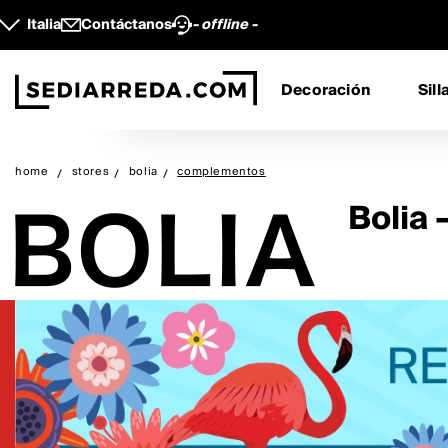
Italia
Contáctanos
- offline -
Decoración
Sill
home
stores
bolia
complementos
Bolia