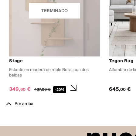
TERMINADO
Stage
Tegan Rug
Estante en madera de roble Bolia, con dos
Alfombra de l
baldas
349,
€
645,
€
60
00
437,
00
€
-20%
Por arriba