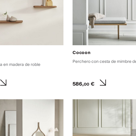
Cocoon
Perchero con cesta de mimbre de
ia en madera de roble
586,
€
00