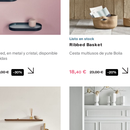
Listo en stock
Ribbed Basket
ed, en metal y cristal, disponible
Cesta multiusos de yute Bolia
idas
18,
€
40
,
00
€
23,
00
€
-30%
-20%