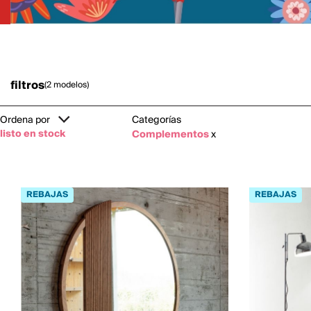
filtros
(2 modelos)
Ordena por
Categorías
listo en stock
Complementos
x