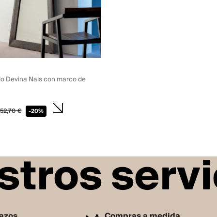
lo Devina Nais con marco de
52,
70
€
-20%
stros servi
lazos
Compras a medida