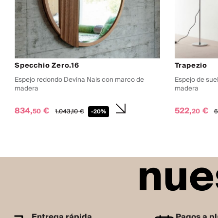
Specchio Zero.16
Trapezio
Espejo redondo Devina Nais con marco de
Espejo de sue
madera
madera
834,
€
522,
€
50
20
1.043,
10
€
6
-20%
nue
Entrega rápida
Pagos a p