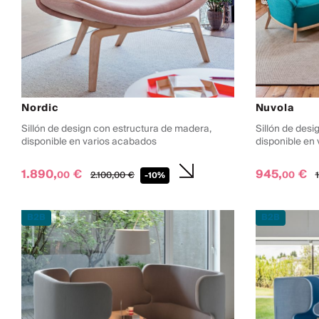
Nordic
Nuvola
Sillón de design con estructura de madera,
Sillón de desi
disponible en varios acabados
disponible en
1.890,
€
945,
€
00
00
2.100,
00
€
-10%