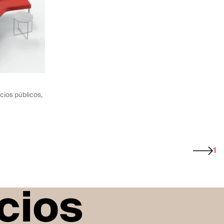
cios públicos,
1
cios