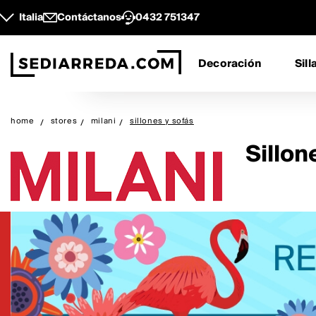
Italia
Contáctanos
0432 751347
Decoración
Sill
home
stores
milani
sillones y sofás
Sillon