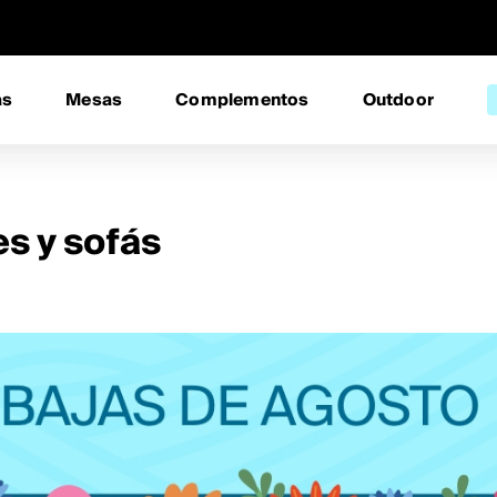
as
Mesas
Complementos
Outdoor
es y sofás