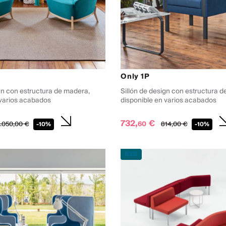
Only 1P
gn con estructura de madera,
Sillón de design con estructura d
 varios acabados
disponible en varios acabados
732,
€
60
1.050,
00
€
814,
00
€
-10%
-10%