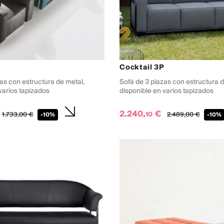
P
Cocktail 3P
as con estructura de metal,
Sofá de 3 plazas con estructura d
varios tapizados
disponible en varios tapizados
2.240,
€
10
1.733,
00
€
2.489,
00
€
-10%
-10%