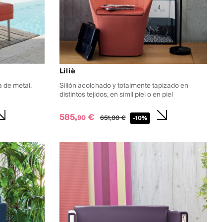
Liliè
a de metal,
Sillón acolchado y totalmente tapizado en
distintos tejidos, en símil piel o en piel
585,
€
90
651,
00
€
-10%