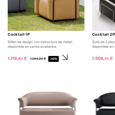
Cocktail 1P
Cocktail 2
Sillón de design con estructura de metal,
Sofá de 2 plaz
disponible en varios acabados
disponible en 
1.119,
€
1.559,
€
60
70
1.244,
00
€
-10%