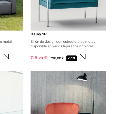
Daisy 1P
e metal,
Sillón de design con estructura de metal,
disponible en varios tapizados y colores
718,
€
20
798,
00
€
-10%