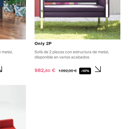
Only 2P
e metal,
Sofá de 2 plazas con estructura de metal,
disponible en varios acabados
982,
€
80
1.092,
00
€
-10%