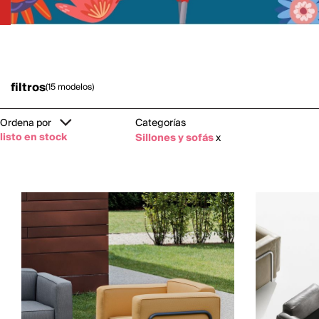
filtros
(15 modelos)
Ordena por
Categorías
listo en stock
Sillones y sofás
x