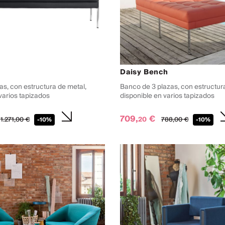
Daisy Bench
as, con estructura de metal,
Banco de 3 plazas, con estructur
varios tapizados
disponible en varios tapizados
709,
€
20
1.271,
00
€
788,
00
€
-10%
-10%