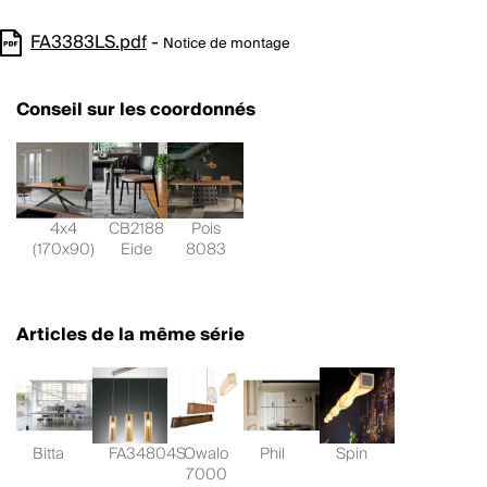
FA3383LS.pdf
-
Notice de montage
Conseil sur les coordonnés
4x4
CB2188
Pois
(170x90)
Eide
8083
Articles de la même série
Bitta
FA34804S
Owalo
Phil
Spin
7000