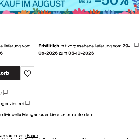
e lieferung vom
Erhältlich
mit
vorgesehene lieferung vom
29-
26
09-2026
zum
05-10-2026
korb
e
gar zinsfrei
individuelle Mengen oder Lieferzeiten anfordern
rverkäufer von
Baxar