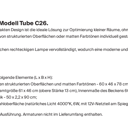
Modell Tube C26.
ten Design ist die ideale Lösung zur Optimierung kleiner Räume, ohne 
e von strukturierten Oberflächen oder matten Farbtönen individuell ge
chen rechteckigen Lampe vervollständigt, wodurch eine moderne und fun
lgende Elemente (L x B x H):
nen strukturierten Oberflächen und matten Farbtönen - 60 x 46 x 78 
mtgröße 61 x 46 cm (obere Stärke 13 cm), Innenmaße des Beckens 60 x
 - 50 x 2,2 x 90 cm;
ahloberfläche (natürliches Licht 4000°K, 6W, mit 12V-Netzteil am Spiege
usführung. Armaturen nicht im Lieferumfang enthalten.