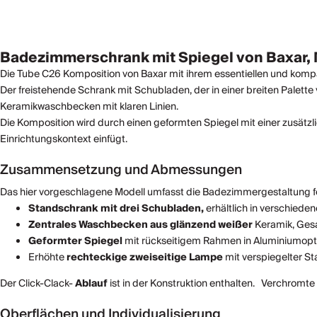
Badezimmerschrank mit Spiegel von Baxar, 
Die Tube C26 Komposition von Baxar mit ihrem essentiellen und kompak
Der freistehende Schrank mit Schubladen, der in einer breiten Palett
Keramikwaschbecken mit klaren Linien.
Die Komposition wird durch einen geformten Spiegel mit einer zusätzli
Einrichtungskontext einfügt.
Zusammensetzung und Abmessungen
Das hier vorgeschlagene Modell umfasst die Badezimmergestaltung fo
Standschrank mit drei Schubladen,
erhältlich in verschiede
Zentrales Waschbecken aus
glänzend weißer
Keramik, Gesa
Geformter
Spiegel
mit rückseitigem Rahmen in Aluminiumoptik
Erhöhte
rechteckige zweiseitige Lampe
mit verspiegelter St
Der Click-Clack-
Ablauf
ist in der Konstruktion enthalten.
Verchromte A
Oberflächen und Individualisierung