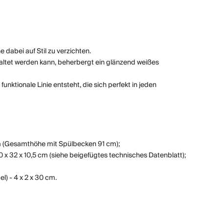
dabei auf Stil zu verzichten.
staltet werden kann, beherbergt ein glänzend weißes
ktionale Linie entsteht, die sich perfekt in jeden
cm (Gesamthöhe mit Spülbecken 91 cm);
 32 x 10,5 cm (siehe beigefügtes technisches Datenblatt);
l) - 4 x 2 x 30 cm.