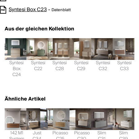
Syntesi Box C23
-
Datenblatt
Aus der gleichen Kollektion
Syntesi
Syntesi
Syntesi
Syntesi
Syntesi
Syntesi
Box
C22
C28
C29
C32
C33
C24
Ähnliche Artikel
142 M1
Just
Picasso
Picasso
Slim
Slim
System
C34
C25
C30
C31
C39