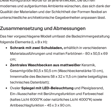
Diese Konfiguration wurde für all jene entwickelt, die sich ein
modernes und aufgeräumtes Ambiente wünschen, das sich dank der
Qualität der Materialien und der Schlichtheit der Formen flexibel an
unterschiedliche architektonische Gegebenheiten anpassen lässt.
Zusammensetzung und Abmessungen
Das hier vorgeschlagene Modell umfasst die Badezimmergestaltung
folgende Elemente (L x B x H):
Schrank mit zwei Schubladen,
erhältlich in verschiedenen
Materialausführungen und matten Farbtönen - 80 x 50,5 x 69
cm;
Zentrales Waschbecken aus
mattweißer
Keramik,
Gesamtgröße 80,5 x 50,5 cm (Waschbeckenstärke 13 cm),
Innenmaße des Beckens 58 x 32 x 11,5 cm (siehe beigefügtes
technisches Datenblatt);
Ovaler
Spiegel
mit LED-Beleuchtung
und Plexiglasrand,
Ein-/Ausschalter mit Berührungsfunktion und Farbwechsel
(kaltes Licht 6000°K oder natürliches Licht 4000°K) sowie
Antibeschlagfunktion - 45 x 3 x 90 cm.