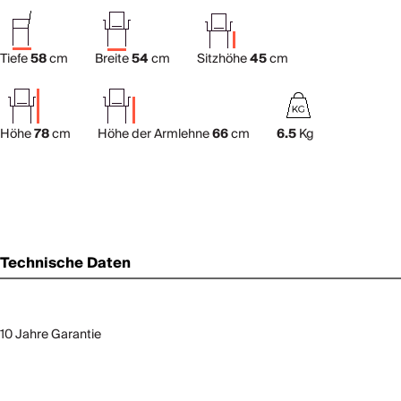
Tiefe
58
cm
Breite
54
cm
Sitzhöhe
45
cm
Höhe
78
cm
Höhe der Armlehne
66
cm
6.5
Kg
Technische Daten
10 Jahre Garantie