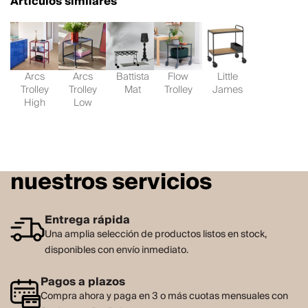
Artículos similares
Arcs
Arcs
Battista
Flow
Little
Trolley
Trolley
Mat
Trolley
James
High
Low
nuestros servicios
Entrega rápida
Una amplia selección de productos listos en stock,
disponibles con envío inmediato.
Pagos a plazos
Compra ahora y paga en 3 o más cuotas mensuales con