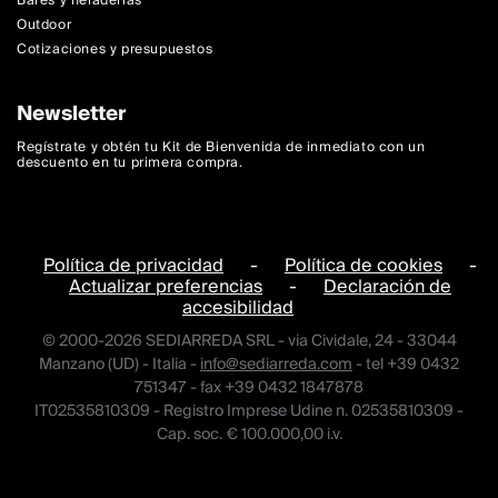
Bares y heladerias
Outdoor
Cotizaciones y presupuestos
Newsletter
Regístrate y obtén tu Kit de Bienvenida de inmediato con un
descuento en tu primera compra.
Política de privacidad
-
Política de cookies
-
Actualizar preferencias
-
Declaración de
accesibilidad
© 2000-2026 SEDIARREDA SRL - via Cividale, 24 - 33044
Manzano (UD) - Italia -
info@sediarreda.com
- tel +39 0432
751347 - fax +39 0432 1847878
IT02535810309 - Registro Imprese Udine n. 02535810309 -
Cap. soc. € 100.000,00 i.v.