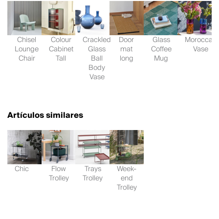
Chisel
Colour
Crackled
Door
Glass
Moroccan
Lounge
Cabinet
Glass
mat
Coffee
Vase
Chair
Tall
Ball
long
Mug
Body
Vase
Artículos similares
Chic
Flow
Trays
Week-
Trolley
Trolley
end
Trolley