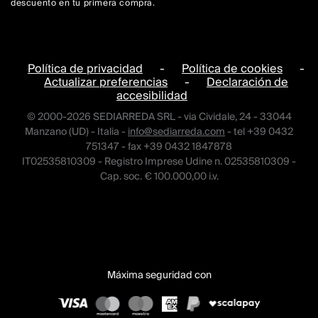
descuento en tu primera compra.
Política de privacidad
-
Política de cookies
-
Actualizar preferencias
-
Declaración de
accesibilidad
© 2000-2026 SEDIARREDA SRL - via Cividale, 24 - 33044
Manzano (UD) - Italia -
info@sediarreda.com
- tel +39 0432
751347 - fax +39 0432 1847878
IT02535810309 - Registro Imprese Udine n. 02535810309 -
Cap. soc. € 100.000,00 i.v.
Máxima seguridad con